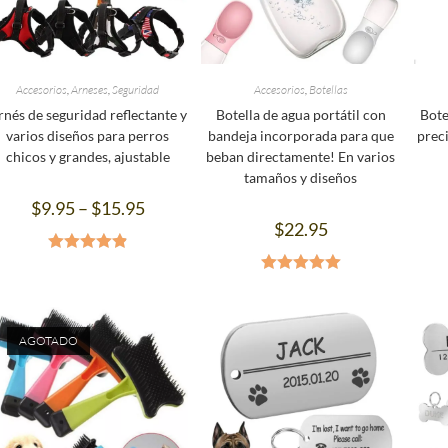
Accesorios
,
Arneses
,
Seguridad
Accesorios
,
Botellas
rnés de seguridad reflectante y
Botella de agua portátil con
Bote
varios diseños para perros
bandeja incorporada para que
prec
chicos y grandes, ajustable
beban directamente! En varios
tamaños y diseños
$
9.95
–
$
15.95
$
22.95
Valorado en
Valorado en
4.94
de 5
5.00
de 5
AGOTADO