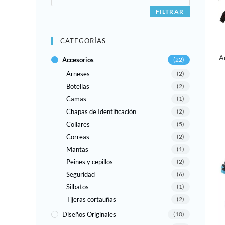
máximo
FILTRAR
CATEGORÍAS
A
Accesorios
(22)
Arneses
(2)
Botellas
(2)
Camas
(1)
Chapas de Identificación
(2)
Collares
(5)
Correas
(2)
Mantas
(1)
Peines y cepillos
(2)
Seguridad
(6)
Silbatos
(1)
Tijeras cortauñas
(2)
Diseños Originales
(10)