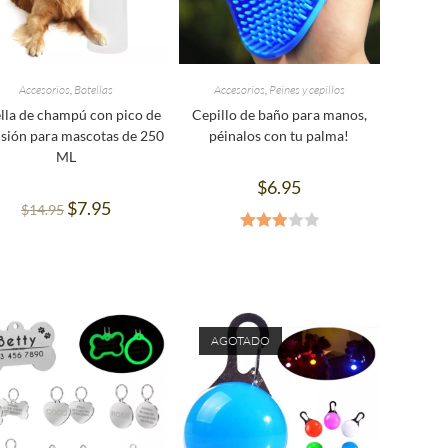
Accesorios
,
Botellas
Accesorios
,
Peines y cepillos
lla de champú con pico de
Cepillo de baño para manos,
isión para mascotas de 250
péinalos con tu palma!
ML
$
6.95
$
7.95
$
14.95
Valora
do en
3.00
de
5
AGOTADO