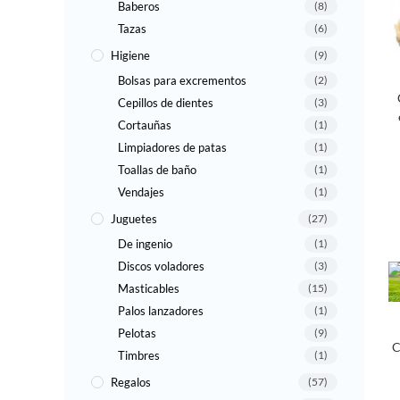
Baberos
(8)
Tazas
(6)
Higiene
(9)
Bolsas para excrementos
(2)
Cepillos de dientes
(3)
Cortauñas
(1)
Limpiadores de patas
(1)
Toallas de baño
(1)
Vendajes
(1)
Juguetes
(27)
De ingenio
(1)
Discos voladores
(3)
Masticables
(15)
Palos lanzadores
(1)
Pelotas
(9)
C
Timbres
(1)
Regalos
(57)