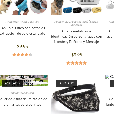
Accesorios
,
Peines y cepillos
Accesorios
,
Chapas de Identificación
,
Acc
Seguridad
Cepillo plástico con botón de
Chapa metálica de
Ch
extracción de pelo estancado
identificación personalizada con
acer
Nombre, Teléfono y Mensaje
$
9.95
$
9.95
Valorado
en
4.50
de
Valorado en
5
5.00
de 5
AGOTADO
AGOTADO
Accesorios
,
Collares
ollar de 3 filas de imitación de
Col
diamantes para perritos
junto