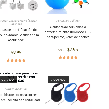
esorios
,
Chapas de Identificación
,
Accesorios
,
Collares
Seguridad
Colgante de seguridad o
apas de identificación de
entretenimiento luminoso LED
o inoxidable, visibles en la
para perros, velos de noche!
oscuridad!
$
7.95
$
8.95
$
9.95
Valorado en
Valorado
4.75
de 5
en
4.67
de
5
AGOTADO
AGOTADO
Accesorios
,
Correas
orida correa para correr
 a tu perrito con seguridad