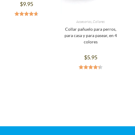
$
9.95
Valorado
Accesorios
,
Collares
en
4.71
de
Collar pañuelo para perros,
5
para casa y para pasear, en 4
colores
$
5.95
Valorado
en
4.33
de
5