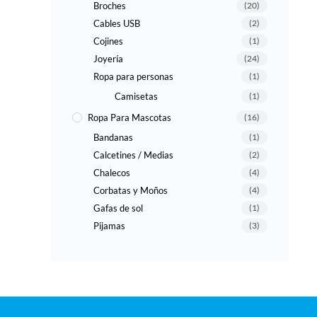
Broches
(20)
Cables USB
(2)
Cojines
(1)
Joyería
(24)
Ropa para personas
(1)
Camisetas
(1)
Ropa Para Mascotas
(16)
Bandanas
(1)
Calcetines / Medias
(2)
Chalecos
(4)
Corbatas y Moños
(4)
Gafas de sol
(1)
Pijamas
(3)