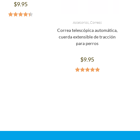
$
9.95
Valorado
Accesorios
,
Correas
en
4.38
de
Correa telescópica automática,
5
cuerda extensible de tracción
para perros
$
9.95
Valorado en
5.00
de 5